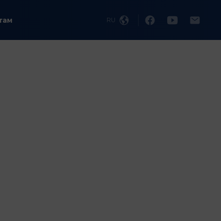
там
RU