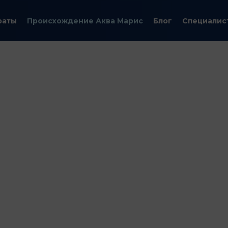
раты
Происхождение Аква Марис
Блог
Специалис